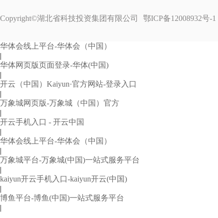
Copyright©️湖北省科技投资集团有限公司
鄂ICP备12008932号-1
华体会线上平台-华体会（中国）
|
华体网页版页面登录-华体(中国)
|
开云（中国）Kaiyun·官方网站-登录入口
|
万象城网页版-万象城（中国）官方
|
开云手机入口 - 开云中国
|
华体会线上平台-华体会（中国）
|
万象城平台-万象城(中国)一站式服务平台
|
kaiyun开云手机入口-kaiyun开云(中国)
|
博鱼平台-博鱼(中国)一站式服务平台
|