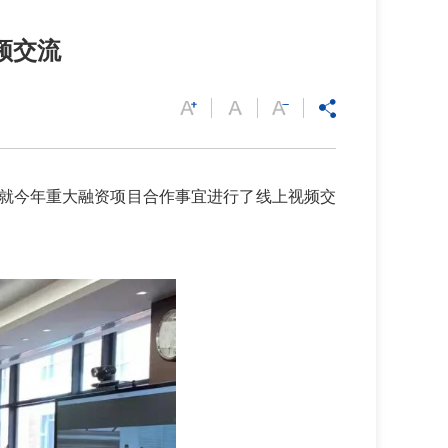
频交流
队就今年重大融资项目合作事宜进行了线上视频交