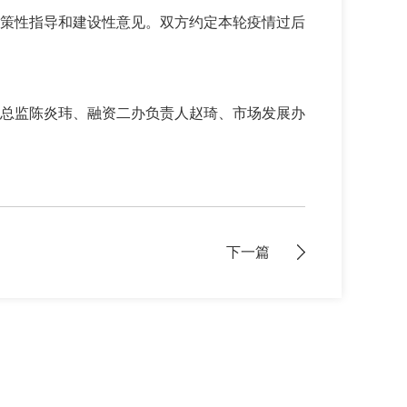
策性指导和建设性意见。双方约定本轮疫情过后
返回顶部
总监陈炎玮、融资二办负责人赵琦、市场发展办
下一篇