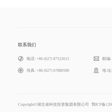
联系我们
电话: +86 (027) 87522615
邮编: 
传真: +86 (027) 67880580
地 
Copyright©️湖北省科技投资集团有限公司
鄂ICP备120