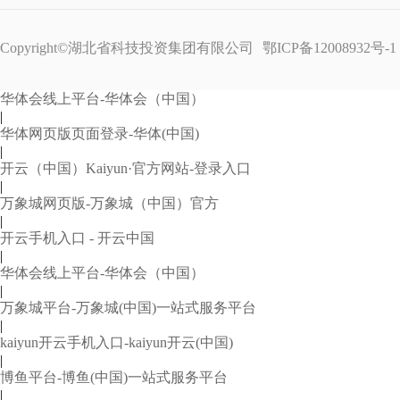
Copyright©️湖北省科技投资集团有限公司
鄂ICP备12008932号-1
华体会线上平台-华体会（中国）
|
华体网页版页面登录-华体(中国)
|
开云（中国）Kaiyun·官方网站-登录入口
|
万象城网页版-万象城（中国）官方
|
开云手机入口 - 开云中国
|
华体会线上平台-华体会（中国）
|
万象城平台-万象城(中国)一站式服务平台
|
kaiyun开云手机入口-kaiyun开云(中国)
|
博鱼平台-博鱼(中国)一站式服务平台
|